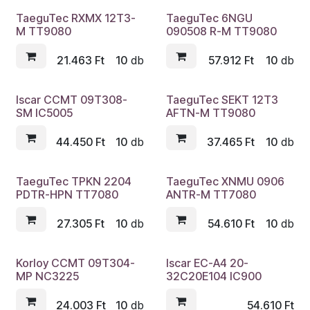
TaeguTec RXMX 12T3-
TaeguTec 6NGU
M TT9080
090508 R-M TT9080
21.463
Ft
10
db
57.912
Ft
10
db
Iscar CCMT 09T308-
TaeguTec SEKT 12T3
SM IC5005
AFTN-M TT9080
44.450
Ft
10
db
37.465
Ft
10
db
TaeguTec TPKN 2204
TaeguTec XNMU 0906
PDTR-HPN TT7080
ANTR-M TT7080
27.305
Ft
10
db
54.610
Ft
10
db
Korloy CCMT 09T304-
Iscar EC-A4 20-
MP NC3225
32C20E104 IC900
24.003
Ft
10
db
54.610
Ft