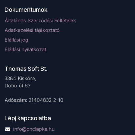
Dokumentumok
Általános Szerződési Feltételek
Adatkezelési tájékoztató
Elá
llá
si jog
Elállási nyilatkozat
Thomas Soft Bt.
3384 Kisköre,
Dobó út 67 ​
Adószám: 21404832-2-10
Lépj kapcsolatba
info@cnclapka.hu