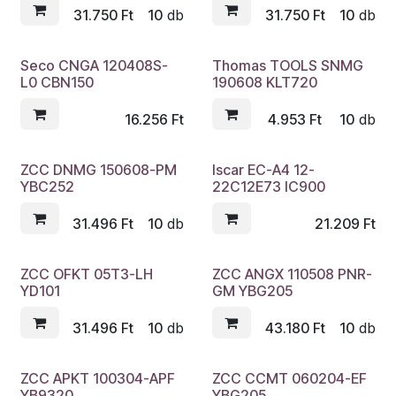
31.750
Ft
10
db
31.750
Ft
10
db
Seco CNGA 120408S-
Thomas TOOLS SNMG
L0 CBN150
190608 KLT720
16.256
Ft
4.953
Ft
10
db
ZCC DNMG 150608-PM
Iscar EC-A4 12-
YBC252
22C12E73 IC900
31.496
Ft
10
db
21.209
Ft
ZCC OFKT 05T3-LH
ZCC ANGX 110508 PNR-
YD101
GM YBG205
31.496
Ft
10
db
43.180
Ft
10
db
ZCC APKT 100304-APF
ZCC CCMT 060204-EF
YB9320
YBG205