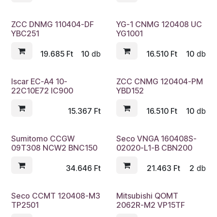
ZCC DNMG 110404-DF
YG-1 CNMG 120408 UC
YBC251
YG1001
19.685
Ft
10
db
16.510
Ft
10
db
Iscar EC-A4 10-
ZCC CNMG 120404-PM
22C10E72 IC900
YBD152
15.367
Ft
16.510
Ft
10
db
Sumitomo CCGW
Seco VNGA 160408S-
09T308 NCW2 BNC150
02020-L1-B CBN200
34.646
Ft
21.463
Ft
2
db
Seco CCMT 120408-M3
Mitsubishi QOMT
TP2501
2062R-M2 VP15TF