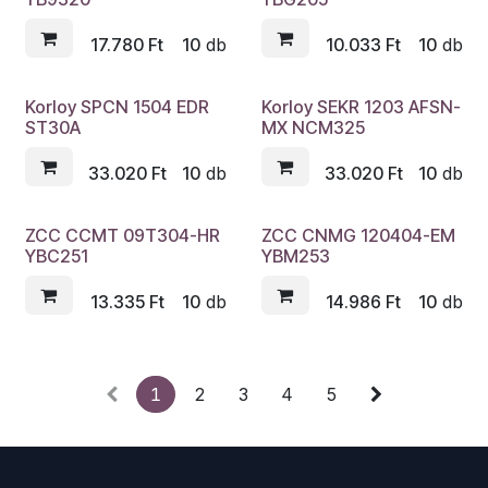
17.780
Ft
10
db
10.033
Ft
10
db
Korloy SPCN 1504 EDR
Korloy SEKR 1203 AFSN-
ST30A
MX NCM325
33.020
Ft
10
db
33.020
Ft
10
db
ZCC CCMT 09T304-HR
ZCC CNMG 120404-EM
YBC251
YBM253
13.335
Ft
10
db
14.986
Ft
10
db
1
2
3
4
5