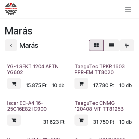
Skip to Content
Marás
Marás
YG-1 SEKT 1204 AFTN
TaeguTec TPKR 1603
YG602
PPR-EM TT8020
15.875
Ft
10
db
17.780
Ft
10
db
Iscar EC-A4 16-
TaeguTec CNMG
25C16E82 IC900
120408 MT TT8125B
31.623
Ft
31.750
Ft
10
db