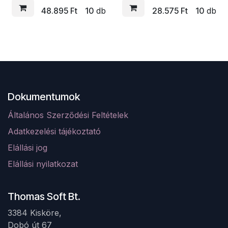
48.895
Ft
10
db
28.575
Ft
10
db
Dokumentumok
Általános Szerződési Feltételek
Adatkezelési tájékoztató
Elá
llá
si jog
Elállási nyilatkozat
Thomas Soft Bt.
3384 Kisköre,
Dobó út 67 ​