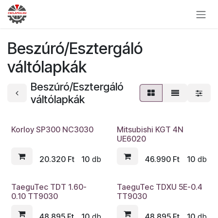
Skip to Content
Beszúró/Esztergáló
váltólapkák
Beszúró/Esztergáló
váltólapkák
Korloy SP300 NC3030
Mitsubishi KGT 4N
UE6020
20.320
Ft
10
db
46.990
Ft
10
db
TaeguTec TDT 1.60-
TaeguTec TDXU 5E-0.4
0.10 TT9030
TT9030
48.895
Ft
10
db
48.895
Ft
10
db