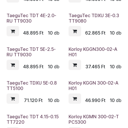
TaeguTec TDT 4E-2.0-
TaeguTec TDXU 3E-0.3
RU TT9030
TT9080
48.895
Ft
10
db
62.865
Ft
10
db
TaeguTec TDT 5E-2.5-
Korloy KGGN300-02-A
RU TT9030
H01
48.895
Ft
10
db
37.465
Ft
10
db
TaeguTec TDXU 5E-0.8
Korloy KGGN 300-02-A
TT5100
H01
71.120
Ft
10
db
46.990
Ft
10
db
TaeguTec TDT 4.15-0.15
Korloy KGMN 300-02-T
TT7220
PC5300