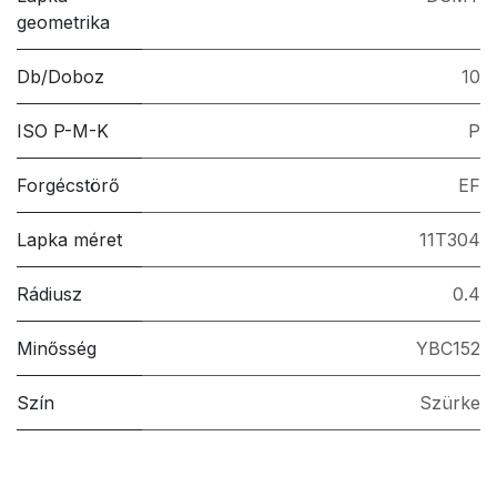
geometrika
Db/Doboz
10
ISO P-M-K
P
Forgécstörő
EF
Lapka méret
11T304
Rádiusz
0.4
Minősség
YBC152
Szín
Szürke