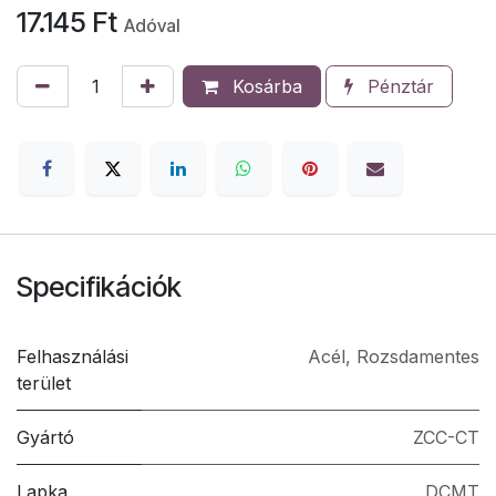
17.145
Ft
Adóval
Kosárba
Pénztár
Specifikációk
Felhasználási
Acél
,
Rozsdamentes
terület
Gyártó
ZCC-CT
Lapka
DCMT