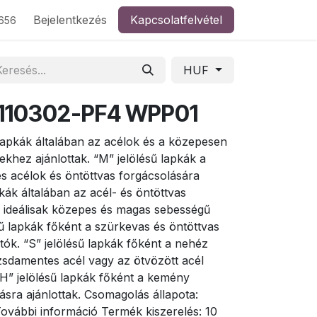
Bejelentkezés
Kapcsolatfelvétel
656
HUF
 110302-PF4 WPP01
 lapkák általában az acélok és a közepesen
khez ajánlottak. “M” jelölésű lapkák a
s acélok és öntöttvas forgácsolására
pkák általában az acél- és öntöttvas
 ideálisak közepes és magas sebességű
sű lapkák főként a szürkevas és öntöttvas
k. “S” jelölésű lapkák főként a nehéz
zsdamentes acél vagy az ötvözött acél
“H” jelölésű lapkák főként a kemény
sra ajánlottak. Csomagolás állapota:
További információ Termék kiszerelés: 10