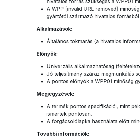
hivatalos forrás szükséges a WPP01 mi
A WPP [invalid URL removed] minőség j
gyártótól származó hivatalos forrásból
Alkalmazások:
Általános tokmarás (a hivatalos informá
Előnyök:
Univerzális alkalmazhatóság (feltételeze
Jó teljesítmény száraz megmunkálás sor
A pontos előnyök a WPP01 minőség gyár
Megjegyzések:
A termék pontos specifikációi, mint pé
ismertek pontosan.
A forgácsolólapka használata előtt mindi
További információk: