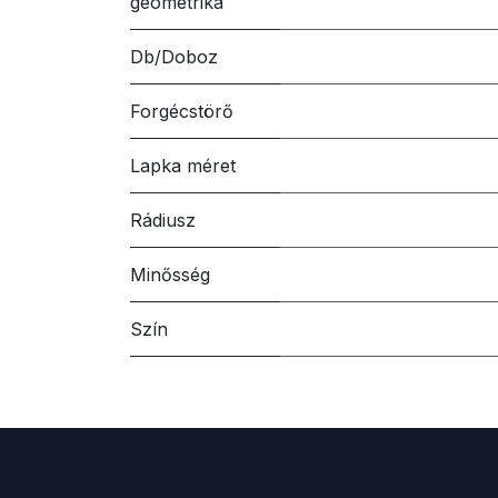
geometrika
Db/Doboz
Forgécstörő
Lapka méret
Rádiusz
Minősség
Szín