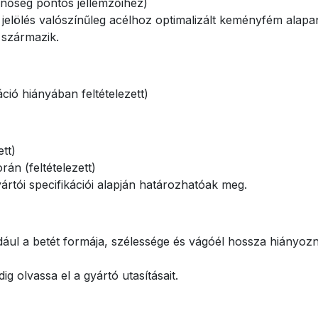
nőség pontos jellemzőihez)
elölés valószínűleg acélhoz optimalizált keményfém alapan
 származik.
ció hiányában feltételezett)
tt)
án (feltételezett)
tói specifikációi alapján határozhatóak meg.
ldául a betét formája, szélessége és vágóél hossza hiányo
g olvassa el a gyártó utasításait.