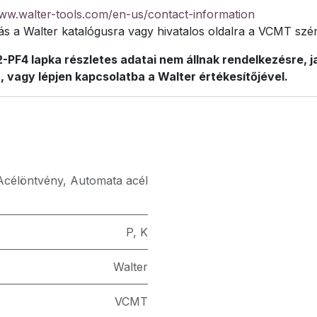
www.walter-tools.com/en-us/contact-information
s a Walter katalógusra vagy hivatalos oldalra a VCMT szér
PF4 lapka részletes adatai nem állnak rendelkezésre, j
, vagy lépjen kapcsolatba a Walter értékesítőjével.
Acélöntvény
,
Automata acél
P
,
K
Walter
VCMT