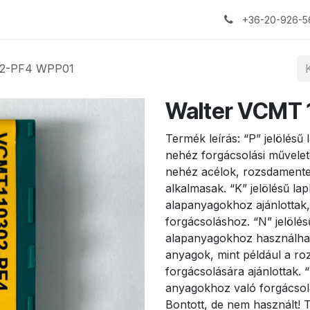
+36-20-926-5
02-PF4 WPP01
Walter VCMT
Termék leírás: “P” jelölésű
nehéz forgácsolási művelete
nehéz acélok, rozsdamente
alkalmasak. “K” jelölésű la
alapanyagokhoz ajánlottak,
forgácsoláshoz. “N” jelölé
alapanyagokhoz használható
anyagok, mint például a ro
forgácsolására ajánlottak. 
anyagokhoz való forgácsolá
Bontott, de nem használt! 