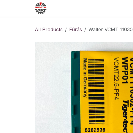
Skip to Content
All Products
Fúrás
Walter VCMT 1103