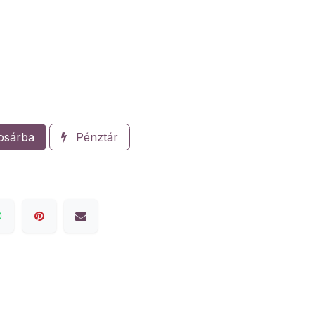
osárba
Pénztár