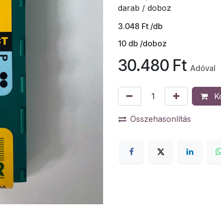
darab / doboz
3.048
Ft
/db
10
db /doboz
30.480
Ft
Adóval
K
Összehasonlítás