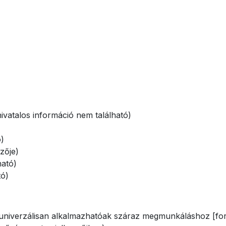
ivatalos információ nem található)
ó)
zője)
ható)
tó)
 univerzálisan alkalmazhatóak száraz megmunkáláshoz [for