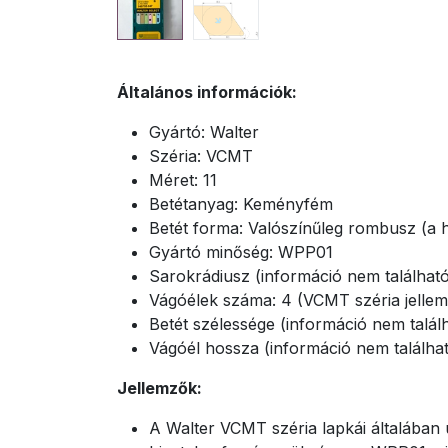
Általános információk:
Gyártó: Walter
Széria: VCMT
Méret: 11
Betétanyag: Keményfém
Betét forma: Valószínűleg rombusz (a h
Gyártó minőség: WPP01
Sarokrádiusz (információ nem találhat
Vágóélek száma: 4 (VCMT széria jellem
Betét szélessége (információ nem talál
Vágóél hossza (információ nem találha
Jellemzők:
A Walter VCMT széria lapkái általában