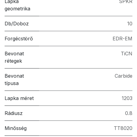
Lapka
SPKR
geometrika
Db/Doboz
10
Forgécstörő
EDR-EM
Bevonat
TiCN
rétegek
Bevonat
Carbide
típusa
Lapka méret
1203
Rádiusz
0.8
Minősség
TT8020