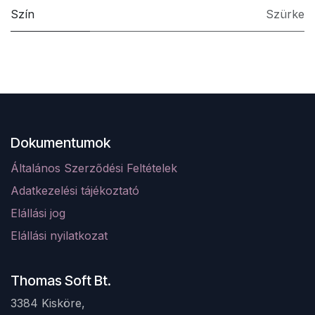
Szín
Szürke
Dokumentumok
Általános Szerződési Feltételek
Adatkezelési tájékoztató
Elá
llá
si jog
Elállási nyilatkozat
Thomas Soft Bt.
3384 Kisköre,