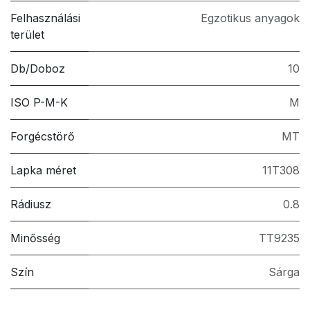
Felhasználási
Egzotikus anyagok
terület
Db/Doboz
10
ISO P-M-K
M
Forgécstörő
MT
Lapka méret
11T308
Rádiusz
0.8
Minősség
TT9235
Szín
Sárga