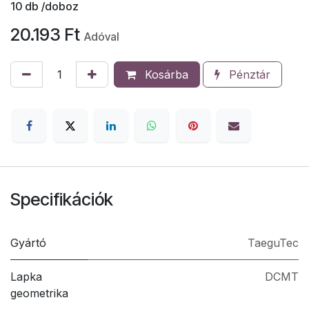
10
db /doboz
20.193
Ft
Adóval
Kosárba
Pénztár
Specifikációk
Gyártó
TaeguTec
Lapka
DCMT
geometrika