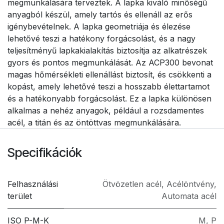
megmunkálására terveztek. A lapka kiváló minőségű
anyagból készül, amely tartós és ellenáll az erős
igénybevételnek. A lapka geometriája és élezése
lehetővé teszi a hatékony forgácsolást, és a nagy
teljesítményű lapkakialakítás biztosítja az alkatrészek
gyors és pontos megmunkálását. Az ACP300 bevonat
magas hőmérsékleti ellenállást biztosít, és csökkenti a
kopást, amely lehetővé teszi a hosszabb élettartamot
és a hatékonyabb forgácsolást. Ez a lapka különösen
alkalmas a nehéz anyagok, például a rozsdamentes
acél, a titán és az öntöttvas megmunkálására.
Specifikációk
Felhasználási
Ötvözetlen acél
,
Acélöntvény
,
terület
Automata acél
ISO P-M-K
M
,
P