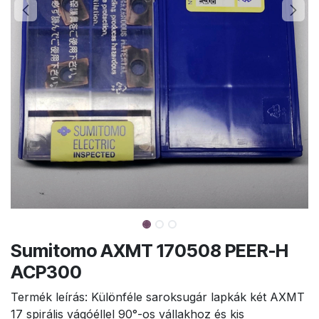
Sumitomo AXMT 170508 PEER-H
ACP300
Termék leírás: Különféle saroksugár lapkák két AXMT
17 spirális vágóéllel 90°-os vállakhoz és kis