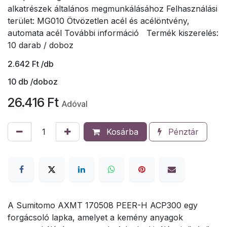
alkatrészek általános megmunkálásához Felhasználási
terület: MG010 Ötvözetlen acél és acélöntvény,
automata acél További információ Termék kiszerelés:
10 darab / doboz
2.642
Ft
/db
10
db /doboz
26.416
Ft
Adóval
Kosárba
Pénztár
A Sumitomo AXMT 170508 PEER-H ACP300 egy
forgácsoló lapka, amelyet a kemény anyagok