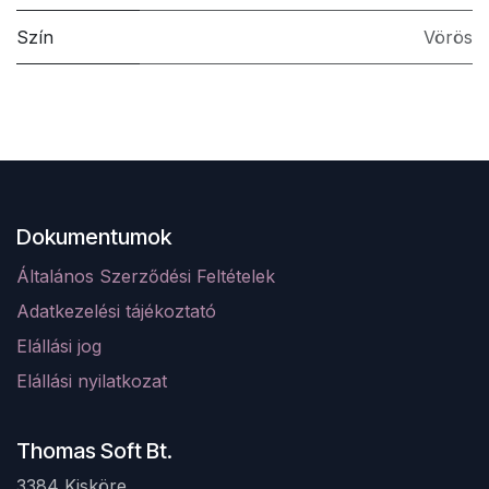
Szín
Vörös
Dokumentumok
Általános Szerződési Feltételek
Adatkezelési tájékoztató
Elá
llá
si jog
Elállási nyilatkozat
Thomas Soft Bt.
3384 Kisköre,