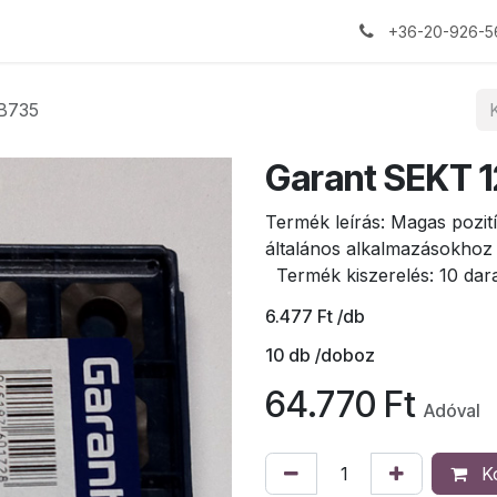
+36-20-926-5
B735
Garant SEKT 
Termék leírás: Magas pozit
általános alkalmazásokho
Termék kiszerelés: 10 dar
6.477
Ft
/db
10
db /doboz
64.770
Ft
Adóval
K