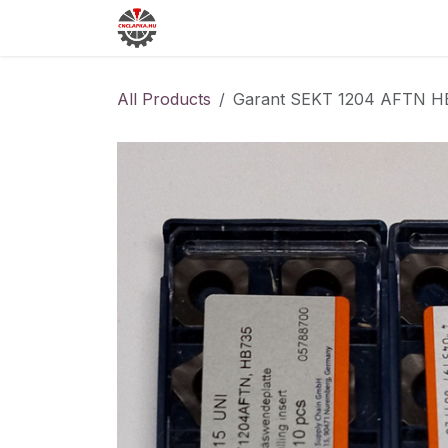
Skip to Content
All Products
Garant SEKT 1204 AFTN H