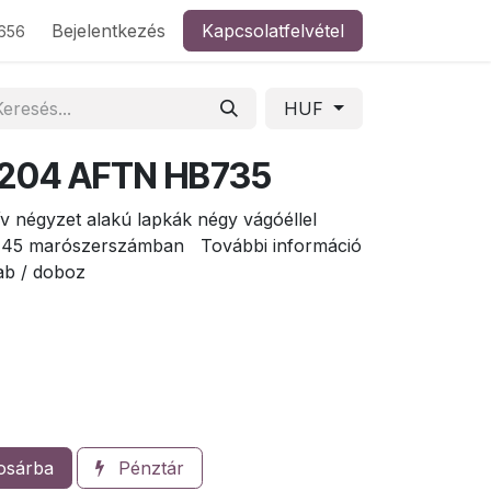
Bejelentkezés
Kapcsolatfelvétel
656
HUF
1204 AFTN HB735
ív négyzet alakú lapkák négy vágóéllel
z 45 marószerszámban További információ
ab / doboz
osárba
Pénztár