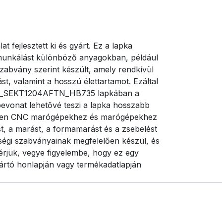
ejlesztett ki és gyárt. Ez a lapka
egmunkálást különböző anyagokban, például
abvány szerint készült, amely rendkívül
st, valamint a hosszú élettartamot. Ezáltal
rant_SEKT1204AFTN_HB735 lapkában a
evonat lehetővé teszi a lapka hosszabb
ezetten CNC marógépekhez és marógépekhez
ást, a marást, a formamarást és a zsebelést
égi szabványainak megfelelően készül, és
érjük, vegye figyelembe, hogy ez egy
gyártó honlapján vagy termékadatlapján