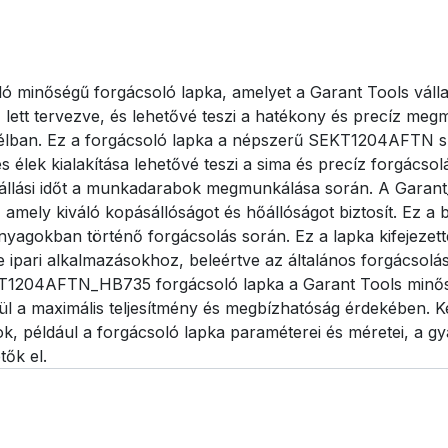
őségű forgácsoló lapka, amelyet a Garant Tools vállalat f
z lett tervezve, és lehetővé teszi a hatékony és precíz m
élban. Ez a forgácsoló lapka a népszerű SEKT1204AFTN sz
 élek kialakítása lehetővé teszi a sima és precíz forgácsolá
a leállási időt a munkadarabok megmunkálása során. A Ga
ely kiváló kopásállóságot és hőállóságot biztosít. Ez a b
 anyagokban történő forgácsolás során. Ez a lapka kifej
éle ipari alkalmazásokhoz, beleértve az általános forgácsol
KT1204AFTN_HB735 forgácsoló lapka a Garant Tools minős
l a maximális teljesítmény és megbízhatóság érdekében. K
tok, például a forgácsoló lapka paraméterei és méretei, a 
tők el.