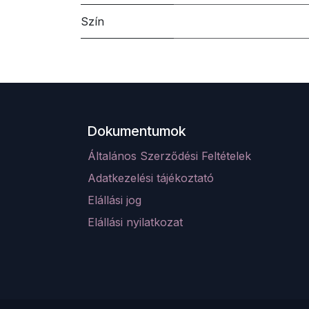
Szín
Dokumentumok
Általános Szerződési Feltételek
Adatkezelési tájékoztató
Elá
llá
si jog
Elállási nyilatkozat