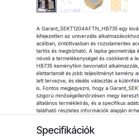
A Garant_SEKT1204AFTN_HB735 egy kiváló min
kifejezetten az univerzális alkalmazásokho
acélban, öntöttvasban és rozsdamentes ac
tartós és megbízható. A lapka geometriája és
növeli a termelékenységet és csökkenti 
HB735 keményfém bevonatot alkalmazzák, am
élettartamát és jobb teljesítményt kemény
lett tervezve, és ideális választás a különf
is. Fontos megjegyezni, hogy a Garant_SE
szigorú minőségellenőrzésen megy keresztü
általános termékleírás, és a specifikus ada
található részletes információk alapján érhe
Specifikációk