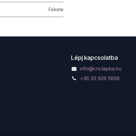
Fekete
Lépj kapcsolatba
info@cnclapka.hu
+36 20 926 5656