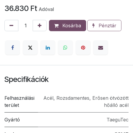
36.830
Ft
Adóval
Kosárba
Pénztár
Specifikációk
Felhasználási
Acél
,
Rozsdamentes
,
Erősen ötvözött
terület
hőálló acél
Gyártó
TaeguTec