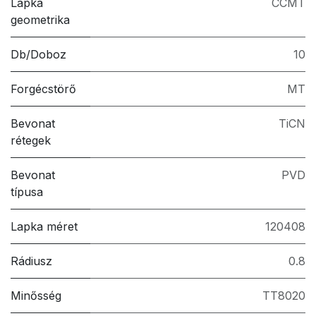
Lapka
CCMT
geometrika
Db/Doboz
10
Forgécstörő
MT
Bevonat
TiCN
rétegek
Bevonat
PVD
típusa
Lapka méret
120408
Rádiusz
0.8
Minősség
TT8020