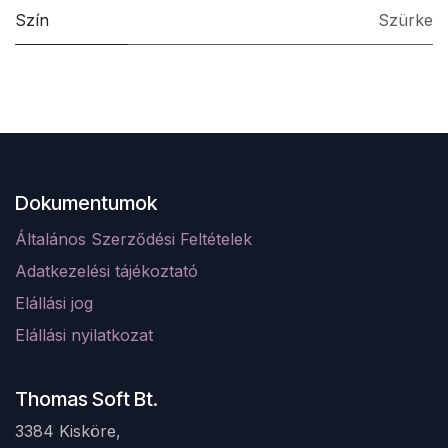
Szín
Szürke
Dokumentumok
Általános Szerződési Feltételek
Adatkezelési tájékoztató
Elá
llá
si jog
Elállási nyilatkozat
Thomas Soft Bt.
3384 Kisköre,