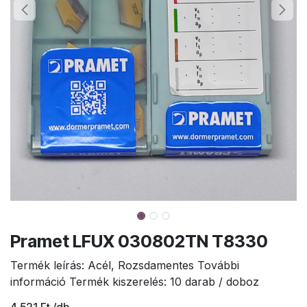
Pramet LFUX 030802TN T8330
Termék leírás: Acél, Rozsdamentes További
információ Termék kiszerelés: 10 darab / doboz
4.521
Ft
/db