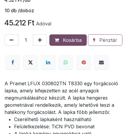
10
db /doboz
45.212
Ft
Adóval
Kosárba
Pénztár
A Pramet LFUX 030802TN T8330 egy forgácsoló
lapka, amely kifejezetten az acél anyagok
megmunkálásához készült. A lapka hengeres
geometriával rendelkezik, amely lehetővé teszi a
hatékony forgácsolást. A lapka főbb jellemzői:
Cserélhető lapkaként használható
Felületkezelése: TiCN PVD bevonat
A lapka kemény anyagokhoz való