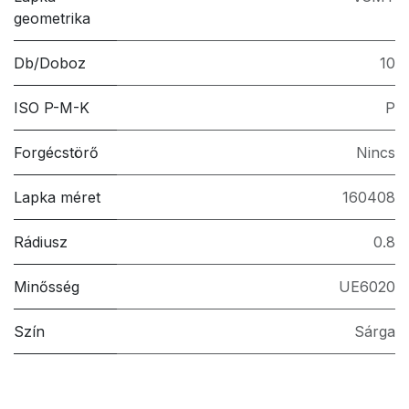
geometrika
Db/Doboz
10
ISO P-M-K
P
Forgécstörő
Nincs
Lapka méret
160408
Rádiusz
0.8
Minősség
UE6020
Szín
Sárga