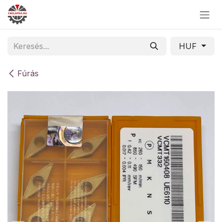
Skip to Content
HUF
Fúrás