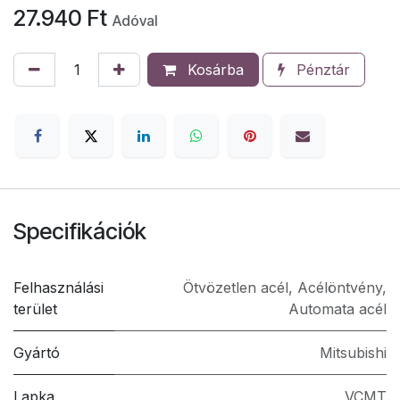
27.940
Ft
Adóval
Kosárba
Pénztár
Specifikációk
Felhasználási
Ötvözetlen acél
,
Acélöntvény
,
terület
Automata acél
Gyártó
Mitsubishi
Lapka
VCMT