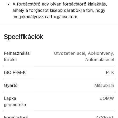
A forgácstörő egy olyan forgácstörő kialakítás,
amely a forgácsot kisebb darabokra töri, hogy
megakadályozza a forgácseltöm
Specifikációk
Felhasználási
Ötvözetlen acél
,
Acélöntvény
,
terület
Automata acél
ISO P-M-K
P
,
K
Gyártó
Mitsubishi
Lapka
JOMW
geometrika
Forgécstörő
ZZSR-FT