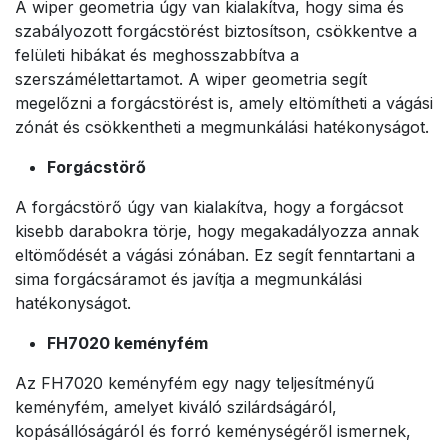
A wiper geometria úgy van kialakítva, hogy sima és
szabályozott forgácstörést biztosítson, csökkentve a
felületi hibákat és meghosszabbítva a
szerszámélettartamot. A wiper geometria segít
megelőzni a forgácstörést is, amely eltömítheti a vágási
zónát és csökkentheti a megmunkálási hatékonyságot.
Forgácstörő
A forgácstörő úgy van kialakítva, hogy a forgácsot
kisebb darabokra törje, hogy megakadályozza annak
eltömődését a vágási zónában. Ez segít fenntartani a
sima forgácsáramot és javítja a megmunkálási
hatékonyságot.
FH7020 keményfém
Az FH7020 keményfém egy nagy teljesítményű
keményfém, amelyet kiváló szilárdságáról,
kopásállóságáról és forró keménységéről ismernek,