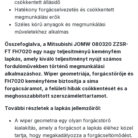
csökkentett állásidő
Hatékony forgácselvezetés és csökkentett
megmunkálási erők
Széles körű anyagok és megmunkálási
műveletekhez alkalmas
Összefoglalva, a Mitsubishi JOMW 080320 ZZSR-
FT FH7020 egy nagy teljesítményű keményfém
lapkás, amely kiváló teljesítményt nyújt számos
fordulóművekben történő megmunkálási
alkalmazáshoz. Wiper geometriája, forgácstörője és
FH7020 keményféme biztosítja a sima
forgácsáramot, a felületi hibák csökkentését és a
meghosszabbított szerszámélettartamot.
További részletek a lapkás jellemzőiről:
A wiper geometria egy olyan forgácstörő
kialakítás, amely a forgácsot a lapkás éléhez közel
tartja, hogy megakadályozza a forgácseltömődést.