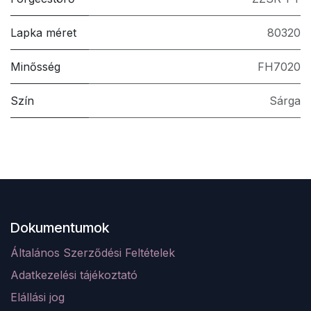
Lapka méret
80320
Minősség
FH7020
Szín
Sárga
Dokumentumok
Általános Szerződési Feltételek
Adatkezelési tájékoztató
Elá
llá
si jog