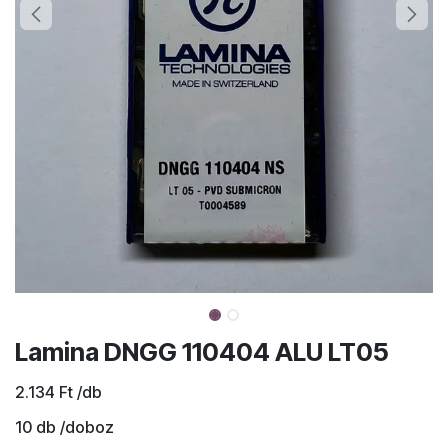
Lamina DNGG 110404 ALU LT05
2.134
Ft
/db
10
db /doboz