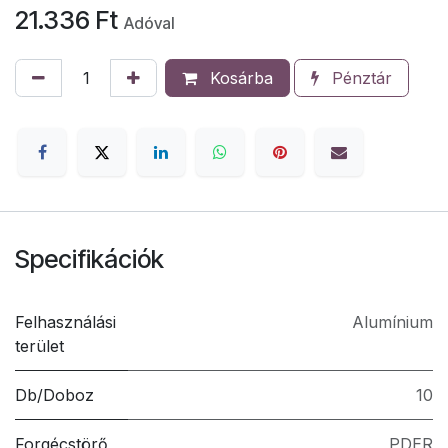
21.336
Ft
Adóval
Kosárba
Pénztár
Specifikációk
Felhasználási
Alumínium
terület
Db/Doboz
10
Forgécstörő
PDER