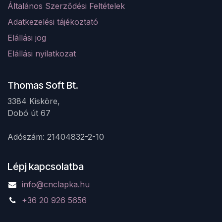
Általános Szerződési Feltételek
Adatkezelési tájékoztató
Elá
llá
si jog
Elállási nyilatkozat
Thomas Soft Bt.
3384 Kisköre,
Dobó út 67 ​
Adószám: 21404832-2-10
Lépj kapcsolatba
info@cnclapka.hu
+36 20 926 5656