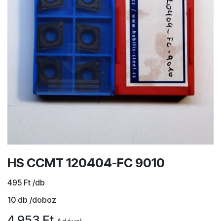
HS CCMT 120404-FC 9010
495
Ft
/db
10
db /doboz
4.953
Ft