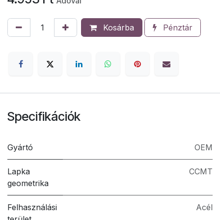
Adóval
Kosárba
Pénztár
Specifikációk
Gyártó
OEM
Lapka
CCMT
geometrika
Felhasználási
Acél
terület