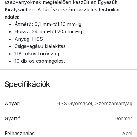
szabványoknak megfelelően készült az Egyesült
Királyságban. A fúrószerszám részletes technikai
adatai:
Átmérő: 0,1 mm-től 13 mm-ig
Hossz: 34 mm-től 205 mm-ig
Anyag: HSS
Csigavágású kialakítás
118 fokos fúrószög
10 db-os csomagolás.
Specifikációk
Anyag
HSS Gyorsacél
,
Szerszámanyag
Gyártó
Dormer
Felhasználási
Acél