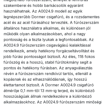
szakemberei és hobbi barkácsolók egyaránt
használhatnak. Az A0024.9 modell az egyik
legnépszerűbb Dormer csigafúró, és a rozsdamentes
acél és az acél fúrásához tervezték. A fúrószerszám
általános használatra alkalmas, és különösen jól
működik olyan alkalmazásokban, ahol a nagy
pontosság és a tiszta lyukak a legfontosabbak. Az
A0024.9 fúrószerszám csigavágású kialakítással
rendelkezik, amely hatékony forgácseltávolítást és
jobb fúrási pontosságot biztosít. Az éles, 118 fokos
fúrószög és a hosszú, stabil fúrótokmány segít a
pontos és hatékony fúrásban. Az anyagválasztás
révén a fúrószerszám rendkívül tartós, ellenáll a
kopásnak és az elhasználódásnak, így hosszú
élettartamot biztosít. A Dormer A0024.9 csigafúró
átmérője 0,1 mm-től 13 mm-ig terjed, és különböző
hosszúságúak állnak rendelkezésre a különböző
alkalmazásokhoz. Az A0024.9 fúrószerszám minőségi