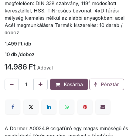
megfelelően: DIN 338 szabvány, 118° módosított
keresztéllel, HSS, TiN-csúcs bevonat, 4xD fúrási
mélység kiemelés nélkül az alábbi anyagokban: acél
Acél megmunkálásra Termék kiszerelés: 10 darab /
doboz
1.499
Ft
/db
10
db /doboz
14.986
Ft
Adóval
Kosárba
Pénztár
A Dormer A0024.9 csigafúró egy magas minőségű és
megbízható fúrószerszám, amelyet a fémfúrás