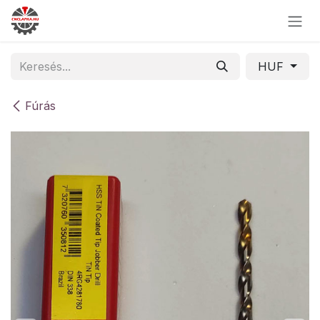
Skip to Content
HUF
Fúrás