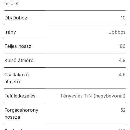
terület
Db/Doboz
10
Irány
Jobbos
Teljes hossz
86
Külső átmérő
4.9
Csatlakozó
4.9
átmérő
Felületkezelés
Fényes és TiN (hegybevonat)
Forgácshorony
52
hossza