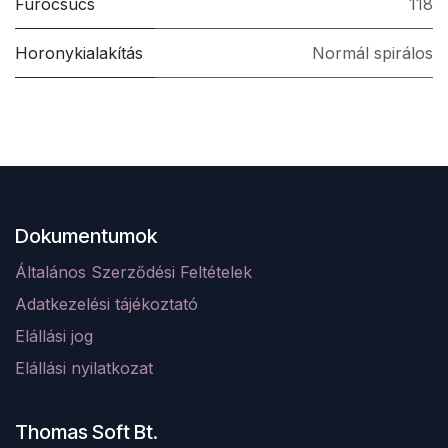
Furócsúcs
118
Horonykialakítás
Normál spirálos
Dokumentumok
Általános Szerződési Feltételek
Adatkezelési tájékoztató
Elá
llá
si jog
Elállási nyilatkozat
Thomas Soft Bt.