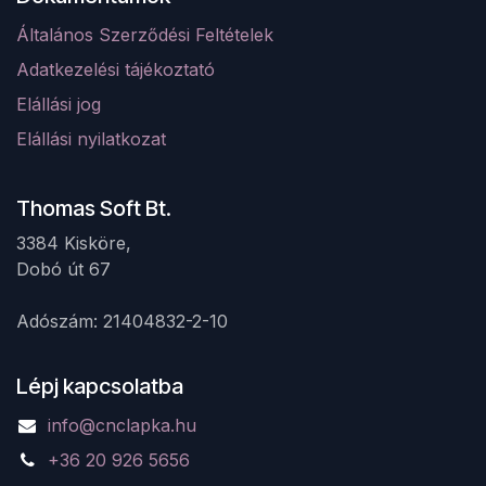
Általános Szerződési Feltételek
Adatkezelési tájékoztató
Elá
llá
si jog
Elállási nyilatkozat
Thomas Soft Bt.
3384 Kisköre,
Dobó út 67 ​
Adószám: 21404832-2-10
Lépj kapcsolatba
info@cnclapka.hu
+36 20 926 5656