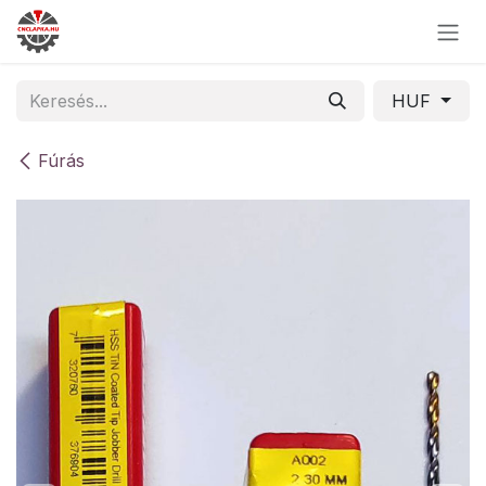
Skip to Content
HUF
Fúrás