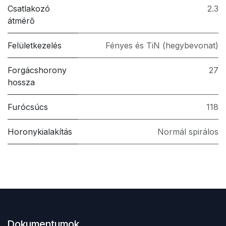
Csatlakozó
2.3
átmérő
Felületkezelés
Fényes és TiN (hegybevonat)
Forgácshorony
27
hossza
Furócsúcs
118
Horonykialakítás
Normál spirálos
Dokumentumok