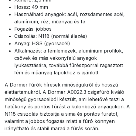
Hossz: 49 mm
Használható anyagok: acél, rozsdamentes acél,
alumínium, réz, műanyag és fa
Fogazás: jobbos
Csiszolás: N118 (normál élezés)
Anyag: HSS (gyorsacél)
Alkalmazás: a fémlemezek, alumínium profilok,
csövek és más vékonyfalú anyagok
lyukasztására, továbbá fűrészporral ragasztott
fém és műanyag lapokhoz is ajánlott.
A Dormer fúrók híresek minőségükről és hosszú
élettartamukról. A Dormer A0022.3 csigafúró kiváló
minőségű gyorsacélból készült, ami lehetővé teszi a
hatékony és pontos fúrást a különböző anyagokon. A
N118 csiszolás biztosítja a sima és pontos furatot,
valamint a jobbos fogazás miatt a fúró könnyen
irányítható és stabil marad a fúrás során.