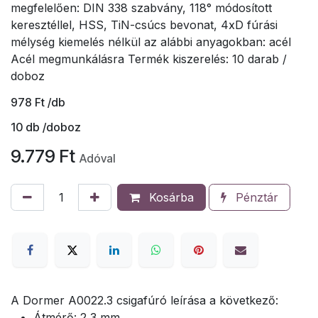
megfelelően: DIN 338 szabvány, 118° módosított
keresztéllel, HSS, TiN-csúcs bevonat, 4xD fúrási
mélység kiemelés nélkül az alábbi anyagokban: acél
Acél megmunkálásra Termék kiszerelés: 10 darab /
doboz
978
Ft
/db
10
db /doboz
9.779
Ft
Adóval
Kosárba
Pénztár
A Dormer A0022.3 csigafúró leírása a következő:
Átmérő: 2,3 mm