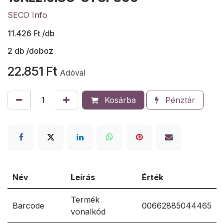
SECO Info
11.426
Ft
/db
2
db /doboz
22.851
Ft
Adóval
Kosárba
Pénztár
Név
Leírás
Érték
Termék
Barcode
00662885044465
vonalkód