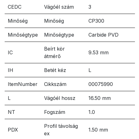
CEDC
Vágóél szám
3
Minőség
Minőség
CP300
Minőségtype
Minőségtype
Carbide PVD
Beírt kör
IC
9.53 mm
átmérő
IH
Betét kéz
L
ItemNumber
Cikkszám
00075990
L
Vágóél hossz
16.50 mm
NT
Fogszám
1.0
Profil távolság
PDX
1.50 mm
ex