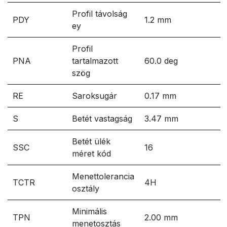
Profil távolság
PDY
1.2 mm
ey
Profil
PNA
tartalmazott
60.0 deg
szög
RE
Saroksugár
0.17 mm
S
Betét vastagság
3.47 mm
Betét ülék
SSC
16
méret kód
Menettolerancia
TCTR
4H
osztály
Minimális
TPN
2.00 mm
menetosztás